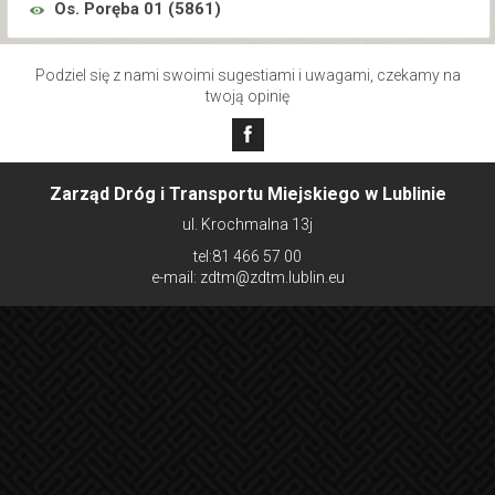
Os. Poręba 01 (
5861
)
Podziel się z nami swoimi sugestiami i uwagami, czekamy na
twoją opinię
Zarząd Dróg i Transportu Miejskiego w Lublinie
ul. Krochmalna 13j
tel:81 466 57 00
e-mail: zdtm@zdtm.lublin.eu