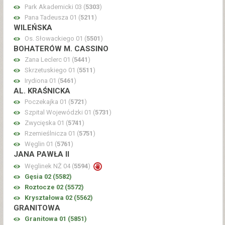
Park Akademicki 03 (
5303
)
Pana Tadeusza 01 (
5211
)
WILEŃSKA
Os. Słowackiego 01 (
5501
)
BOHATERÓW M. CASSINO
Zana Leclerc 01 (
5441
)
Skrzetuskiego 01 (
5511
)
Irydiona 01 (
5461
)
AL. KRAŚNICKA
Poczekajka 01 (
5721
)
Szpital Wojewódzki 01 (
5731
)
Zwycięska 01 (
5741
)
Rzemieślnicza 01 (
5751
)
Węglin 01 (
5761
)
JANA PAWŁA II
Węglinek NŻ 04 (
5594
)
Gęsia 02 (
5582
)
Roztocze 02 (
5572
)
Kryształowa 02 (
5562
)
GRANITOWA
Granitowa 01 (
5851
)