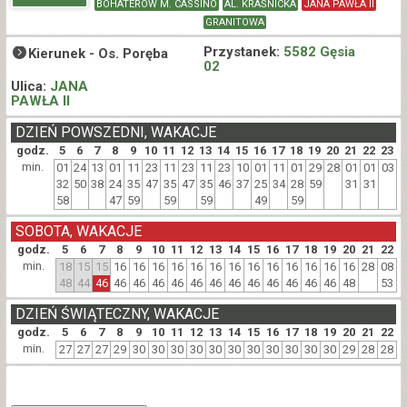
BOHATERÓW M. CASSINO
AL. KRAŚNICKA
JANA PAWŁA II
GRANITOWA
Przystanek:
5582 Gęsia
Kierunek -
Os. Poręba
02
Ulica:
JANA
PAWŁA II
DZIEŃ POWSZEDNI, WAKACJE
godz.
5
6
7
8
9
10
11
12
13
14
15
16
17
18
19
20
21
22
23
min.
01
24
13
01
11
23
11
23
11
23
10
01
11
01
29
28
01
01
03
32
50
38
24
35
47
35
47
35
46
37
25
34
28
59
31
31
58
47
59
59
59
49
59
SOBOTA, WAKACJE
godz.
5
6
7
8
9
10
11
12
13
14
15
16
17
18
19
20
21
22
min.
18
15
15
16
16
16
16
16
16
16
16
16
16
16
16
16
28
08
48
44
46
46
46
46
46
46
46
46
46
46
46
46
46
48
53
DZIEŃ ŚWIĄTECZNY, WAKACJE
godz.
5
6
7
8
9
10
11
12
13
14
15
16
17
18
19
20
21
22
min.
27
27
27
29
30
30
30
30
30
30
30
30
30
30
30
29
28
28