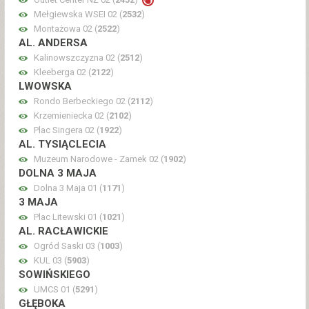
Mełgiewska WSEI 02 (
2532
)
Montażowa 02 (
2522
)
AL. ANDERSA
Kalinowszczyzna 02 (
2512
)
Kleeberga 02 (
2122
)
LWOWSKA
Rondo Berbeckiego 02 (
2112
)
Krzemieniecka 02 (
2102
)
Plac Singera 02 (
1922
)
AL. TYSIĄCLECIA
Muzeum Narodowe - Zamek 02 (
1902
)
DOLNA 3 MAJA
Dolna 3 Maja 01 (
1171
)
3 MAJA
Plac Litewski 01 (
1021
)
AL. RACŁAWICKIE
Ogród Saski 03 (
1003
)
KUL 03 (
5903
)
SOWIŃSKIEGO
UMCS 01 (
5291
)
GŁĘBOKA