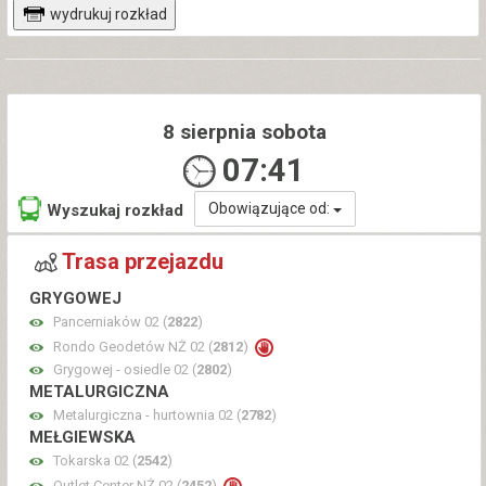
wydrukuj rozkład
8 sierpnia sobota
07:41
Obowiązujące od:
Wyszukaj rozkład
Trasa przejazdu
GRYGOWEJ
Pancerniaków 02 (
2822
)
Rondo Geodetów NŻ 02 (
2812
)
Grygowej - osiedle 02 (
2802
)
METALURGICZNA
Metalurgiczna - hurtownia 02 (
2782
)
MEŁGIEWSKA
Tokarska 02 (
2542
)
Outlet Center NŻ 02 (
2452
)