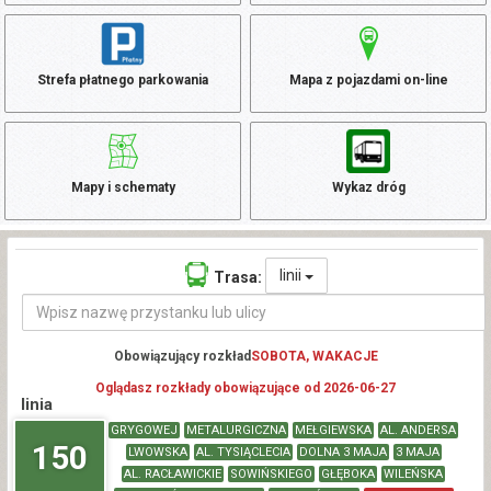
Strefa płatnego parkowania
Mapa z pojazdami on-line
Mapy i schematy
Wykaz dróg
linii
Trasa:
Obowiązujący rozkład
SOBOTA, WAKACJE
Oglądasz rozkłady obowiązujące od 2026-06-27
linia
GRYGOWEJ
METALURGICZNA
MEŁGIEWSKA
AL. ANDERSA
150
LWOWSKA
AL. TYSIĄCLECIA
DOLNA 3 MAJA
3 MAJA
AL. RACŁAWICKIE
SOWIŃSKIEGO
GŁĘBOKA
WILEŃSKA