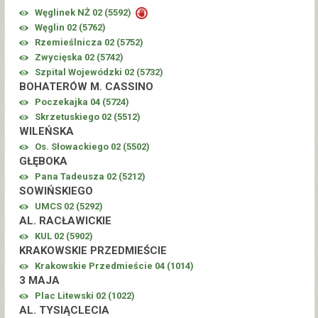
Węglinek NŻ 02 (
5592
)
Węglin 02 (
5762
)
Rzemieślnicza 02 (
5752
)
Zwycięska 02 (
5742
)
Szpital Wojewódzki 02 (
5732
)
BOHATERÓW M. CASSINO
Poczekajka 04 (
5724
)
Skrzetuskiego 02 (
5512
)
WILEŃSKA
Os. Słowackiego 02 (
5502
)
GŁĘBOKA
Pana Tadeusza 02 (
5212
)
SOWIŃSKIEGO
UMCS 02 (
5292
)
AL. RACŁAWICKIE
KUL 02 (
5902
)
KRAKOWSKIE PRZEDMIEŚCIE
Krakowskie Przedmieście 04 (
1014
)
3 MAJA
Plac Litewski 02 (
1022
)
AL. TYSIĄCLECIA