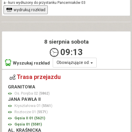
a - kurs wydłużony do przystanku Pancerniaków 03
wydrukuj rozkład
8 sierpnia sobota
09:13
Obowiązujące od:
Wyszukaj rozkład
Trasa przejazdu
GRANITOWA
Os. Poręba 02 (
5862
)
JANA PAWŁA II
Kryształowa 01 (
5561
)
Roztocze 01 (
5571
)
Gęsia II 01 (
5621
)
Gęsia 01 (
5581
)
AL. KRAŚNICKA