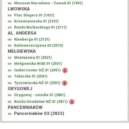
Muzeum Narodowe - Zamek 01 (
1901
)
LWOWSKA
Plac Singera 01 (
1921
)
Krzemieniecka 01 (
2101
)
Rondo Berbeckiego 01 (
2111
)
AL. ANDERSA
Kleeberga 01 (
2121
)
Kalinowszczyzna 03 (
2513
)
MEŁGIEWSKA
Montażowa 01 (
2521
)
Mełgiewska WSEI 01 (
2531
)
Outlet Center NŻ 01 (
2451
)
Tokarska 01 (
2541
)
Tyszowiecka NŻ 01 (
2551
)
GRYGOWEJ
Grygowej - osiedle 01 (
2801
)
Rondo Geodetów NŻ 01 (
2811
)
PANCERNIAKÓW
Pancerniaków 03 (
2823
)