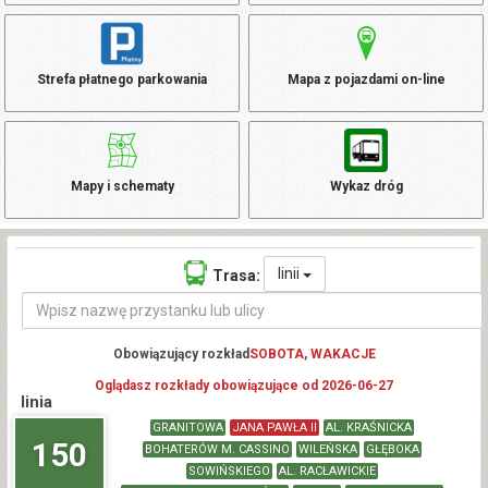
Strefa płatnego parkowania
Mapa z pojazdami on-line
Mapy i schematy
Wykaz dróg
linii
Trasa:
Obowiązujący rozkład
SOBOTA, WAKACJE
Oglądasz rozkłady obowiązujące od 2026-06-27
linia
GRANITOWA
JANA PAWŁA II
AL. KRAŚNICKA
150
BOHATERÓW M. CASSINO
WILEŃSKA
GŁĘBOKA
SOWIŃSKIEGO
AL. RACŁAWICKIE