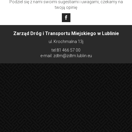
Podziel się z nami swoimi sugestiami i uwagami, czekamy na
twoją opinię
Zarząd Dróg i Transportu Miejskiego w Lublinie
ul. Krochmalna 13j
tel:81 466 57 00
e-mail: zdtm@zdtm.lublin.eu