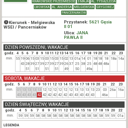
KRAKOWSKIE PRZEDMIEŚCIE
3 MAJA
AL. TYSIĄCLECIA
LWOWSKA
AL. ANDERSA
MEŁGIEWSKA
GRYGOWEJ
PANCERNIAKÓW
Przystanek:
5621 Gęsia
Kierunek -
Mełgiewska
II 01
WSEI / Pancerniaków
Ulica:
JANA
PAWŁA II
DZIEŃ POWSZEDNI, WAKACJE
godz.
4
5
6
7
8
9
10
11
12
13
14
15
16
17
18
19
20
21
22
23
min.
55
19
06
15
03
15
03
15
03
15
02
13
01a
14
01
18
18
18
18a
14a
43
28
39
27
39
27
39
27
39
26
37
25
38
25
48
48
48a
51
51
51
51
49
50
49a
SOBOTA, WAKACJE
godz.
5
6
7
8
9
10
11
12
13
14
15
16
17
18
19
20
21
22
23
min.
01
13
13
13
13
12
12
12
12
12
12
13
13
13
13
23
03
26a
16a
43
43
43
43
42
42
42
42
42
42
43
43
43
43
43
46a
DZIEŃ ŚWIĄTECZNY, WAKACJE
godz.
4
5
6
7
8
9
10
11
12
13
14
15
16
17
18
19
20
22
min.
59
59
59
58
58
58
58
58
58
58
58
58
58
58
58
59
59
01a
LEGENDA