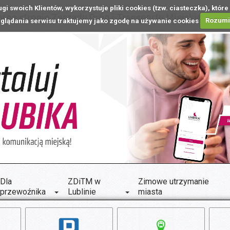
ugi swoich Klientów, wykorzystuje pliki cookies (tzw. ciasteczka), k
 na stronie Zarządu Dróg i Transportu Miejskiego w L
glądania serwisu traktujemy jako zgodę na używanie cookies
Rozum
Dla
ZDiTM w
Zimowe utrzymanie
przewoźnika
Lublinie
miasta