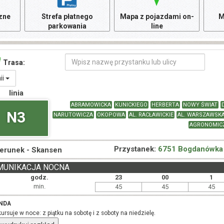
czne
Strefa płatnego
Mapa z pojazdami on-
M
parkowania
line
Trasa:
nii
linia
ABRAMOWICKA
KUNICKIEGO
HERBERTA
NOWY ŚWIAT
N3
NARUTOWICZA
OKOPOWA
AL. RACŁAWICKIE
AL. WARSZAWSK
AGRONOMIC
Przystanek:
6751 Bogdanówka
ierunek -
Skansen
MUNIKACJA NOCNA
godz.
23
00
1
min.
45
45
45
NDA
kursuje w noce: z piątku na sobotę i z soboty na niedzielę.