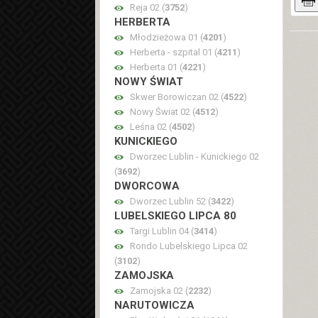
Reja 02 (
3752
)
HERBERTA
Młodzieżowa 01 (
4201
)
Herberta - szpital 01 (
4211
)
Herberta 01 (
4221
)
NOWY ŚWIAT
Skwer Borowiczan 02 (
4522
)
Nowy Świat 02 (
4512
)
Leśna 02 (
4502
)
KUNICKIEGO
Dworzec Lublin - Kunickiego 02
(
3692
)
DWORCOWA
Dworzec Lublin 52 (
3422
)
LUBELSKIEGO LIPCA 80
Targi Lublin 04 (
3414
)
Rondo Lubelskiego Lipca 02
(
3102
)
ZAMOJSKA
Zamojska 02 (
2232
)
NARUTOWICZA