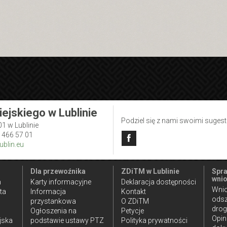
iejskiego w Lublinie
Podziel się z nami swoimi suges
01 w Lublinie
1 466 57 01
blin.eu
Dla przewoźnika
ZDiTM w Lublinie
Spra
wnio
n
Karty informacyjne
Deklaracja dostępności
Wnio
ta
Informacja
Kontakt
ods
przystankowa
O ZDiTM
dro
Ogłoszenia na
Petycje
Opin
jska
podstawie ustawy PTZ
Polityka prywatności