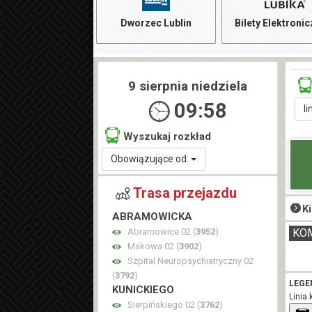
Dworzec Lublin
Bilety Elektroni
9 sierpnia niedziela
09:58
li
Wyszukaj rozkład
Obowiązujące od:
Trasa przejazdu
K
ABRAMOWICKA
Abramowice 02 (
3952
)
KO
Makowa 02 (
3902
)
Szpital Neuropsychiatryczny 02
(
3792
)
LEGE
KUNICKIEGO
Linia 
Sierpińskiego 02 (
3762
)