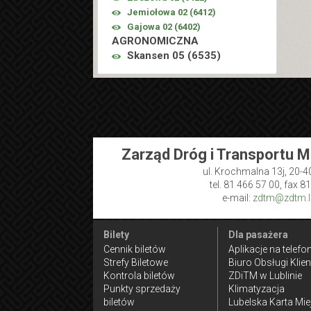
Jemiołowa 02 (
6412
)
Gajowa 02 (
6402
)
AGRONOMICZNA
Skansen 05 (
6535
)
Zarząd Dróg i Transportu M
ul. Krochmalna 13j, 20-4
tel. 81 466 57 00, fax 8
e-mail:
zdtm@zdtm.lu
Bilety
Dla pasażera
Cennik biletów
Aplikacje na telefo
Strefy Biletowe
Biuro Obsługi Klien
Kontrola biletów
ZDiTM w Lublinie
Punkty sprzedaży
Klimatyzacja
biletów
Lubelska Karta Mie