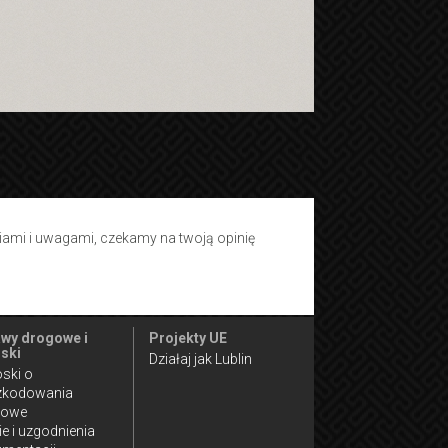
tiami i uwagami, czekamy na twoją opinię
wy drogowe i
Projekty UE
ski
Działaj jak Lublin
ski o
zkodowania
gowe
ie i uzgodnienia