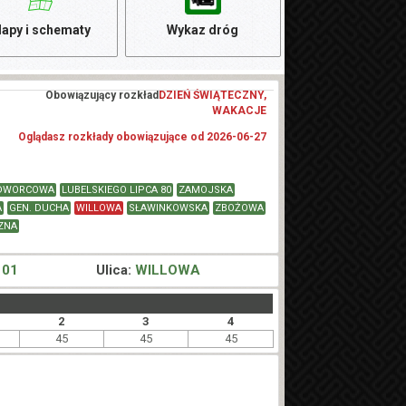
apy i schematy
Wykaz dróg
Obowiązujący rozkład
DZIEŃ ŚWIĄTECZNY,
WAKACJE
Oglądasz rozkłady obowiązujące od 2026-06-27
DWORCOWA
LUBELSKIEGO LIPCA 80
ZAMOJSKA
A
GEN. DUCHA
WILLOWA
SŁAWINKOWSKA
ZBOŻOWA
ZNA
 01
Ulica:
WILLOWA
2
3
4
45
45
45