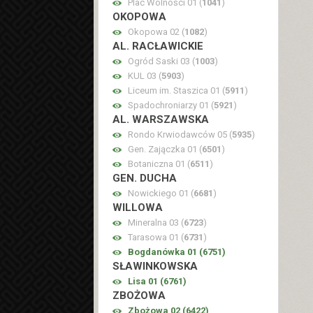
Plac Wolności 01 (
1041
)
OKOPOWA
Okopowa 02 (
1082
)
AL. RACŁAWICKIE
Ogród Saski 03 (
1003
)
KUL 03 (
5903
)
Liceum im. Staszica 01 (
5911
)
Spadochroniarzy 01 (
5921
)
AL. WARSZAWSKA
Rondo Krwiodawców 05 (
5935
)
Gen. Zajączka 01 (
6501
)
Botaniczna 01 (
6511
)
GEN. DUCHA
Nowickiego 01 (
6681
)
WILLOWA
Mineralna 03 (
6723
)
Tarasowa 01 (
6731
)
Bogdanówka 01 (
6751
)
SŁAWINKOWSKA
Lisa 01 (
6761
)
ZBOŻOWA
Zbożowa 02 (
6422
)