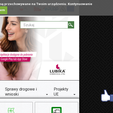
tóre są przechowywane na Twoim urządzeniu. Kontynuowanie
ublinie
PL
iem
Sprawy drogowe i
Projekty
wnioski
UE