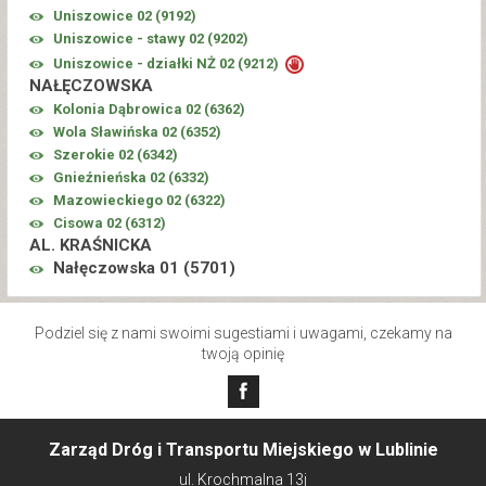
Uniszowice 02 (
9192
)
Uniszowice - stawy 02 (
9202
)
Uniszowice - działki NŻ 02 (
9212
)
NAŁĘCZOWSKA
Kolonia Dąbrowica 02 (
6362
)
Wola Sławińska 02 (
6352
)
Szerokie 02 (
6342
)
Gnieźnieńska 02 (
6332
)
Mazowieckiego 02 (
6322
)
Cisowa 02 (
6312
)
AL. KRAŚNICKA
Nałęczowska 01 (
5701
)
Podziel się z nami swoimi sugestiami i uwagami, czekamy na
twoją opinię
Zarząd Dróg i Transportu Miejskiego w Lublinie
ul. Krochmalna 13j