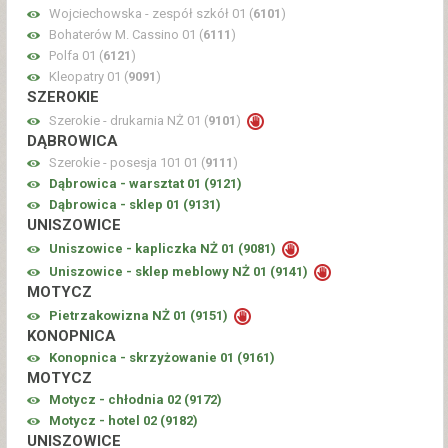
Wojciechowska - zespół szkół 01 (
6101
)
Bohaterów M. Cassino 01 (
6111
)
Polfa 01 (
6121
)
Kleopatry 01 (
9091
)
SZEROKIE
Szerokie - drukarnia NŻ 01 (
9101
)
DĄBROWICA
Szerokie - posesja 101 01 (
9111
)
Dąbrowica - warsztat 01 (
9121
)
Dąbrowica - sklep 01 (
9131
)
UNISZOWICE
Uniszowice - kapliczka NŻ 01 (
9081
)
Uniszowice - sklep meblowy NŻ 01 (
9141
)
MOTYCZ
Pietrzakowizna NŻ 01 (
9151
)
KONOPNICA
Konopnica - skrzyżowanie 01 (
9161
)
MOTYCZ
Motycz - chłodnia 02 (
9172
)
Motycz - hotel 02 (
9182
)
UNISZOWICE