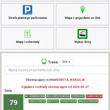
Strefa płatnego parkowania
Mapa z pojazdami on-line
Mapy i schematy
Wykaz dróg
linii
Trasa:
Obowiązujący rozkład
SOBOTA, WAKACJE
Oglądasz rozkłady obowiązujące od 2026-06-27
linia
AL. KRAŚNICKA
WOJCIECHOWSKA
SZEROKIE
DĄBROWICA
79
UNISZOWICE
MOTYCZ
KONOPNICA
NAŁĘCZOWSKA