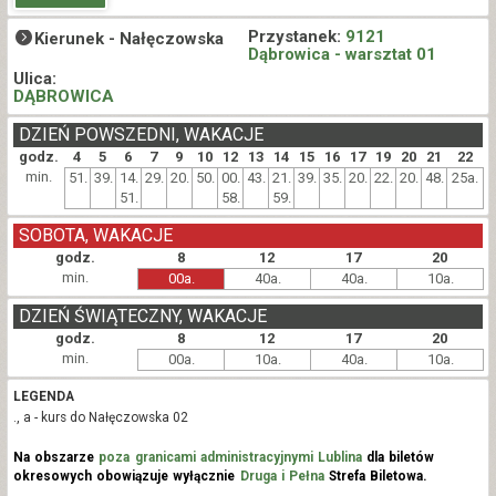
Przystanek:
9121
Kierunek -
Nałęczowska
Dąbrowica - warsztat 01
Ulica:
DĄBROWICA
DZIEŃ POWSZEDNI, WAKACJE
godz.
4
5
6
7
9
10
12
13
14
15
16
17
19
20
21
22
min.
51.
39.
14.
29.
20.
50.
00.
43.
21.
39.
35.
20.
22.
20.
48.
25a.
51.
58.
59.
SOBOTA, WAKACJE
godz.
8
12
17
20
min.
00a.
40a.
40a.
10a.
DZIEŃ ŚWIĄTECZNY, WAKACJE
godz.
8
12
17
20
min.
00a.
10a.
40a.
10a.
LEGENDA
., a - kurs do Nałęczowska 02
Na obszarze
poza granicami administracyjnymi Lublina
dla biletów
okresowych obowiązuje wyłącznie
Druga i Pełna
Strefa Biletowa.