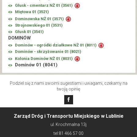
Głusk - cmentarz NŻ 01 (
3561
)
Miętowa 01 (
3521
)
Dominowska NŻ 01 (
3571
)
Strojnowskiego 01 (
3531
)
Głusk 01 (
3541
)
DOMINÓW
Dominów - ogródki działkowe NŻ 01 (
8011
)
Dominów - skrzyżowanie 01 (
8021
)
Kolonia Dominów NŻ 01 (
8031
)
Dominów 01 (
8041
)
Podziel się z nami swoimi sugestiami i uwagami, czekamy na
twoją opinię
Zarząd Dróg i Transportu Miejskiego w Lublinie
ul. Krochmalna 13j
tel:81 466 57 00