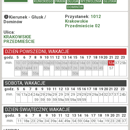
KUNICKIEGO
PAWIA
DŁUGA
WYZWOLENIA
GŁUSKA
DOMINÓW
Przystanek:
1012
Kierunek -
Głusk /
Krakowskie
Dominów
Przedmieście 02
Ulica:
KRAKOWSKIE
PRZEDMIEŚCIE
DZIEŃ POWSZEDNI, WAKACJE
godz.
5
6
7
8
9
10
11
12
13
14
15
16
17
18
19
20
21
22
23
min.
10
07
20
08a
30
10a
30
10a
26a
14
02a
14a
01
00a
10
32
12a
37
25b
42a
31a
44
31
50a
50
50a
37
26
38
30a
35
45
57
56a
55a
50a
SOBOTA, WAKACJE
godz.
5
6
7
8
9
10
11
12
13
14
15
16
17
18
19
20
21
22
23
min.
16
17a
24
24a
29
29a
29
29
29
29
29
29
29
29a
34
32
37
37
24b
59
59
59
59
59a
59
59a
59
59
DZIEŃ ŚWIĄTECZNY, WAKACJE
godz.
5
6
7
8
9
10
11
12
13
14
16
17
18
19
20
21
22
min.
11
18a
23
29a
34
39a
44
49a
54
59
04a
09
14a
19
23
28
37