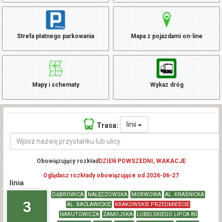
Strefa płatnego parkowania
Mapa z pojazdami on-line
Mapy i schematy
Wykaz dróg
linii
Trasa:
Obowiązujący rozkład
DZIEŃ POWSZEDNI, WAKACJE
Oglądasz rozkłady obowiązujące od 2026-06-27
linia
DĄBROWICA
NAŁĘCZOWSKA
MORWOWA
AL. KRAŚNICKA
3
AL. RACŁAWICKIE
KRAKOWSKIE PRZEDMIEŚCIE
NARUTOWICZA
ZAMOJSKA
LUBELSKIEGO LIPCA 80