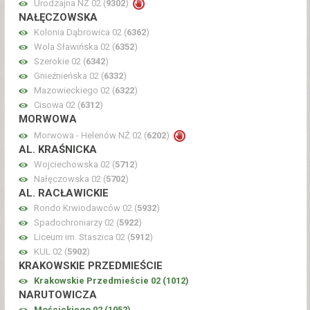
Urodzajna NŻ 02 (
9302
)
NAŁĘCZOWSKA
Kolonia Dąbrowica 02 (
6362
)
Wola Sławińska 02 (
6352
)
Szerokie 02 (
6342
)
Gnieźnieńska 02 (
6332
)
Mazowieckiego 02 (
6322
)
Cisowa 02 (
6312
)
MORWOWA
Morwowa - Helenów NŻ 02 (
6202
)
AL. KRAŚNICKA
Wojciechowska 02 (
5712
)
Nałęczowska 02 (
5702
)
AL. RACŁAWICKIE
Rondo Krwiodawców 02 (
5932
)
Spadochroniarzy 02 (
5922
)
Liceum im. Staszica 02 (
5912
)
KUL 02 (
5902
)
KRAKOWSKIE PRZEDMIEŚCIE
Krakowskie Przedmieście 02 (
1012
)
NARUTOWICZA
Mościckiego 02 (
1052
)