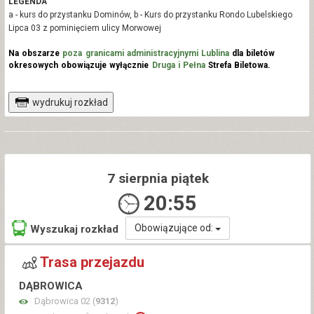
LEGENDA
a - kurs do przystanku Dominów, b - Kurs do przystanku Rondo Lubelskiego
Lipca 03 z pominięciem ulicy Morwowej
Na obszarze
poza granicami administracyjnymi Lublina
dla biletów
okresowych obowiązuje wyłącznie
Druga i Pełna
Strefa Biletowa.
wydrukuj rozkład
7 sierpnia piątek
20:56
Obowiązujące od:
Wyszukaj rozkład
Trasa przejazdu
DĄBROWICA
Dąbrowica 02 (
9312
)