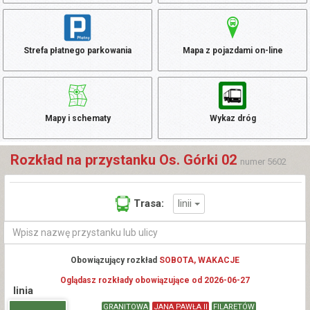
Strefa płatnego parkowania
Mapa z pojazdami on-line
Mapy i schematy
Wykaz dróg
Rozkład na przystanku Os. Górki 02
numer 5602
linii
Trasa:
Obowiązujący rozkład
SOBOTA, WAKACJE
Oglądasz rozkłady obowiązujące od 2026-06-27
linia
GRANITOWA
JANA PAWŁA II
FILARETÓW