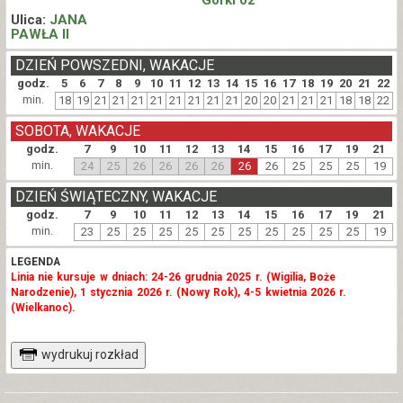
Ulica:
JANA
PAWŁA II
DZIEŃ POWSZEDNI, WAKACJE
godz.
5
6
7
8
9
10
11
12
13
14
15
16
17
18
19
20
21
22
min.
18
19
21
21
21
21
21
21
21
21
20
20
21
21
21
18
18
22
SOBOTA, WAKACJE
godz.
7
9
10
11
12
13
14
15
16
17
19
21
min.
24
25
26
26
26
26
26
26
25
25
25
19
DZIEŃ ŚWIĄTECZNY, WAKACJE
godz.
7
9
10
11
12
13
14
15
16
17
19
21
min.
23
25
25
25
25
25
25
25
25
25
25
19
LEGENDA
Linia nie kursuje w dniach: 24-26 grudnia 2025 r. (Wigilia, Boże
Narodzenie), 1 stycznia 2026 r. (Nowy Rok), 4-5 kwietnia 2026 r.
(Wielkanoc).
wydrukuj rozkład