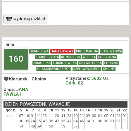
wydrukuj rozkład
linia
GRANITOWA
JANA PAWŁA II
KROCHMALNA
DIAMENTOWA
160
ZEMBORZYCKA
KUNICKIEGO
WOLSKA
FABRYCZNA
ZAMOJSKA
LUBARTOWSKA
OBYWATELSKA
CHODŹKI
AL. SMORAWIŃSKIEGO
SZELIGOWSKIEGO
CHOINY
Przystanek:
5602 Os.
Kierunek -
Choiny
Górki 02
Ulica:
JANA
PAWŁA II
DZIEŃ POWSZEDNI, WAKACJE
godz.
5
6
7
8
9
10
11
12
13
14
15
16
17
18
19
20
21
22
min.
07
16
01
11
23
11
23
11
23
10
21
09
00
01
00
01
01
01
30
39
24
35
47
35
47
35
47
34
45
34
31
30
30
31
31
31
54
48
59
59
59
57