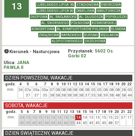
13
LUBELSKIEGO LIPCA '80
STADIONOWA
DWORCOWA
LUBELSKIEGO LIPCA 80
ZAMOJSKA
NARUTOWICZA
OKOPOWA
AL. RACŁAWICKIE
AL. DŁUGOSZA
POPIEŁUSZKI
AL. SIKORSKIEGO
PÓŁNOCNA
KOSMOWSKIEJ
KONCERTOWA
AL. KOMPOZYTORÓW POLSKICH
ELSNERA
ZWIĄZKOWA
RAPACKIEGO
BURSAKI
WĘGLARZA
KŁOPOTOWSKIEGO
ORZECHOWA
Przystanek:
5602 Os.
Kierunek -
Nasturcjowa
Górki 02
Ulica:
JANA
PAWŁA II
DZIEŃ POWSZEDNI, WAKACJE
godz.
4
5
6
7
8
9
10
11
12
13
14
15
16
17
18
19
20
22
min.
36
07a
05a
05a
07
08
08
08
08
08
08
05
05
08
08
08
28
05
37
37
35
38
38
38
38
38
38
37
35
38
39
38
48
58
44
SOBOTA, WAKACJE
godz.
5
6
7
8
9
10
11
12
13
14
15
16
17
18
19
20
21
22
min.
04
15
15
15
15
14
14
14
14
14
14
15
15
15
15
22
37
17
43
45
45
45
44
44
44
44
39
44
45
45
45
45
48
57
DZIEŃ ŚWIĄTECZNY, WAKACJE