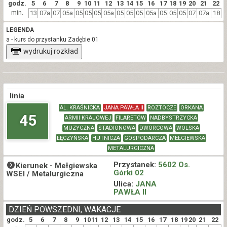
godz.
5
6
7
8
9
10
11
12
13
14
15
16
17
18
19
20
21
22
min.
13
07a
07
05a
05
05
05
05a
05
05
05
05a
05
05
05
07
07a
18
LEGENDA
a - kurs do przystanku Zadębie 01
wydrukuj rozkład
linia
AL. KRAŚNICKA
JANA PAWŁA II
ROZTOCZE
ORKANA
45
ARMII KRAJOWEJ
FILARETÓW
NADBYSTRZYCKA
MUZYCZNA
STADIONOWA
DWORCOWA
WOLSKA
ŁĘCZYŃSKA
HUTNICZA
GOSPODARCZA
MEŁGIEWSKA
METALURGICZNA
Przystanek:
5602 Os.
Kierunek -
Mełgiewska
Górki 02
WSEI / Metalurgiczna
Ulica:
JANA
PAWŁA II
DZIEŃ POWSZEDNI, WAKACJE
godz.
5
6
7
8
9
10
11
12
13
14
15
16
17
18
19
20
21
22