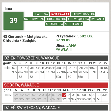
linia
FILARETÓW
JANA PAWŁA II
NADBYSTRZYCKA
39
NARUTOWICZA
LUBARTOWSKA
AL. TYSIĄCLECIA
LWOWSKA
AL. ANDERSA
MEŁGIEWSKA
Przystanek:
5602 Os.
Kierunek -
Mełgiewska
Górki 02
Chłodnia / Zadębie
Ulica:
JANA
PAWŁA II
DZIEŃ POWSZEDNI, WAKACJE
godz.
5
6
7
8
9
10
11
12
13
14
15
16
17
18
19
20
21
22
min.
07a
05
14a
03a
16a
04a
04a
04a
03a
14
02
14a
02a
28
28
02a
04a
05
37a
28a
38
28
40
34
34
34
27
38a
26a
38
28
58a
32
34
43a
52
52
50a
50
58a
SOBOTA, WAKACJE
godz.
5
6
7
8
9
10
11
12
13
14
15
16
17
18
19
20
21
22
min.
02a
02
02a
02
02
02a
02
02
02a
02
02
02
02
00
00
00
13a
33a
32
32a
32
32a
32
32
32
32
32
32
32
32a
30
30a
30
33
53
DZIEŃ ŚWIĄTECZNY, WAKACJE