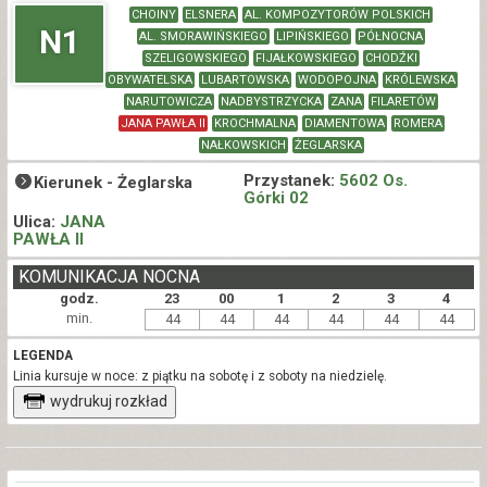
CHOINY
ELSNERA
AL. KOMPOZYTORÓW POLSKICH
N1
AL. SMORAWIŃSKIEGO
LIPIŃSKIEGO
PÓŁNOCNA
SZELIGOWSKIEGO
FIJAŁKOWSKIEGO
CHODŹKI
OBYWATELSKA
LUBARTOWSKA
WODOPOJNA
KRÓLEWSKA
NARUTOWICZA
NADBYSTRZYCKA
ZANA
FILARETÓW
JANA PAWŁA II
KROCHMALNA
DIAMENTOWA
ROMERA
NAŁKOWSKICH
ŻEGLARSKA
Przystanek:
5602 Os.
Kierunek -
Żeglarska
Górki 02
Ulica:
JANA
PAWŁA II
KOMUNIKACJA NOCNA
godz.
23
00
1
2
3
4
min.
44
44
44
44
44
44
LEGENDA
Linia kursuje w noce: z piątku na sobotę i z soboty na niedzielę.
wydrukuj rozkład