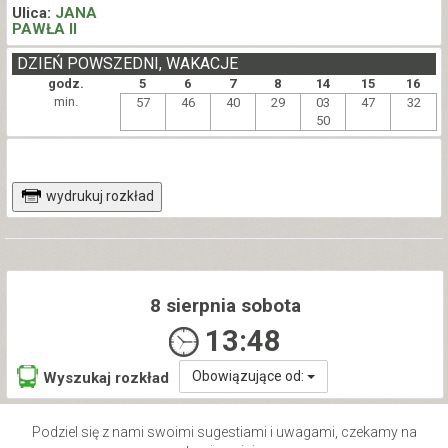
Ulica:
JANA
PAWŁA II
DZIEŃ POWSZEDNI, WAKACJE
godz.
5
6
7
8
14
15
16
min.
57
46
40
29
03
47
32
50
wydrukuj rozkład
8 sierpnia sobota
13:48
Obowiązujące od:
Wyszukaj rozkład
Podziel się z nami swoimi sugestiami i uwagami, czekamy na