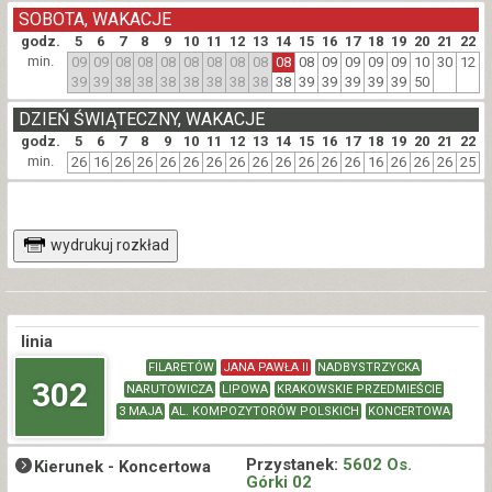
SOBOTA, WAKACJE
godz.
5
6
7
8
9
10
11
12
13
14
15
16
17
18
19
20
21
22
min.
09
09
08
08
08
08
08
08
08
08
08
09
09
09
09
10
30
12
39
39
38
38
38
38
38
38
38
38
39
39
39
39
39
50
DZIEŃ ŚWIĄTECZNY, WAKACJE
godz.
5
6
7
8
9
10
11
12
13
14
15
16
17
18
19
20
21
22
min.
26
16
26
26
26
26
26
26
26
26
26
26
26
16
26
26
26
25
wydrukuj rozkład
linia
FILARETÓW
JANA PAWŁA II
NADBYSTRZYCKA
302
NARUTOWICZA
LIPOWA
KRAKOWSKIE PRZEDMIEŚCIE
3 MAJA
AL. KOMPOZYTORÓW POLSKICH
KONCERTOWA
Przystanek:
5602 Os.
Kierunek -
Koncertowa
Górki 02