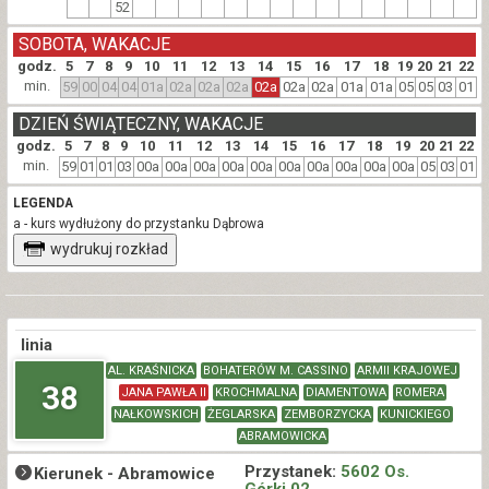
52
SOBOTA, WAKACJE
godz.
5
7
8
9
10
11
12
13
14
15
16
17
18
19
20
21
22
min.
59
00
04
04
01a
02a
02a
02a
02a
02a
02a
01a
01a
05
05
03
01
DZIEŃ ŚWIĄTECZNY, WAKACJE
godz.
5
7
8
9
10
11
12
13
14
15
16
17
18
19
20
21
22
min.
59
01
01
03
00a
00a
00a
00a
00a
00a
00a
00a
00a
00a
05
03
01
LEGENDA
a - kurs wydłużony do przystanku Dąbrowa
wydrukuj rozkład
linia
AL. KRAŚNICKA
BOHATERÓW M. CASSINO
ARMII KRAJOWEJ
38
JANA PAWŁA II
KROCHMALNA
DIAMENTOWA
ROMERA
NAŁKOWSKICH
ŻEGLARSKA
ZEMBORZYCKA
KUNICKIEGO
ABRAMOWICKA
Przystanek:
5602 Os.
Kierunek -
Abramowice
Górki 02