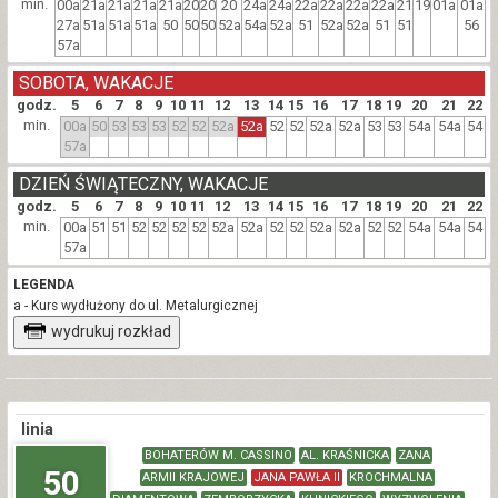
min.
00a
21a
21a
21a
21a
20
20
20
24a
24a
22a
22a
22a
22a
21
19
01a
01a
27a
51a
51a
51a
50
50
50
52a
54a
52a
51
52a
52a
51
51
56
57a
SOBOTA, WAKACJE
godz.
5
6
7
8
9
10
11
12
13
14
15
16
17
18
19
20
21
22
min.
00a
50
53
53
53
52
52
52a
52a
52
52
52a
52a
53
53
54a
54a
54
57a
DZIEŃ ŚWIĄTECZNY, WAKACJE
godz.
5
6
7
8
9
10
11
12
13
14
15
16
17
18
19
20
21
22
min.
00a
51
51
52
52
52
52
52a
52a
52
52
52a
52a
52
52
54a
54a
54
57a
LEGENDA
a - Kurs wydłużony do ul. Metalurgicznej
wydrukuj rozkład
linia
BOHATERÓW M. CASSINO
AL. KRAŚNICKA
ZANA
50
ARMII KRAJOWEJ
JANA PAWŁA II
KROCHMALNA