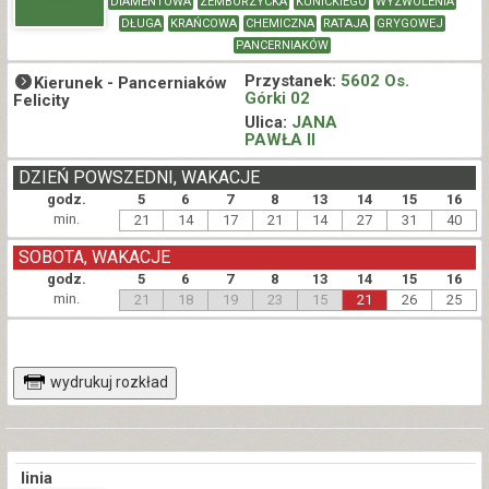
DIAMENTOWA
ZEMBORZYCKA
KUNICKIEGO
WYZWOLENIA
DŁUGA
KRAŃCOWA
CHEMICZNA
RATAJA
GRYGOWEJ
PANCERNIAKÓW
Przystanek:
5602 Os.
Kierunek -
Pancerniaków
Górki 02
Felicity
Ulica:
JANA
PAWŁA II
DZIEŃ POWSZEDNI, WAKACJE
godz.
5
6
7
8
13
14
15
16
min.
21
14
17
21
14
27
31
40
SOBOTA, WAKACJE
godz.
5
6
7
8
13
14
15
16
min.
21
18
19
23
15
21
26
25
wydrukuj rozkład
linia