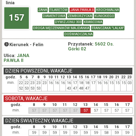
linia
ZANA
FILARETÓW
JANA PAWŁA II
KROCHMALNA
157
DIAMENTOWA
ZEMBORZYCKA
KUNICKIEGO
DYWIZJONU 303
KRAŃCOWA
DROGA MĘCZENNIKÓW MAJDANKA
FRANCZAKA "LALKA"
DOŚWIADCZALNA
Przystanek:
5602 Os.
Kierunek -
Felin
Górki 02
Ulica:
JANA
PAWŁA II
DZIEŃ POWSZEDNI, WAKACJE
godz.
5
6
7
8
9
10
11
12
13
14
15
16
17
18
19
20
21
22
23
min.
22
22
23
23
23
16
16
16
16
17
18
18
17
16
16
15
15
15
03
52
53
53
53
43
47
48
47
SOBOTA, WAKACJE
godz.
8
9
10
11
12
13
14
15
16
17
min.
57
57
57
57
57
57
57
57
57
57
DZIEŃ ŚWIĄTECZNY, WAKACJE
godz.
8
9
10
11
12
13
14
15
16
17
min.
59
59
59
59
59
59
59
58
59
59