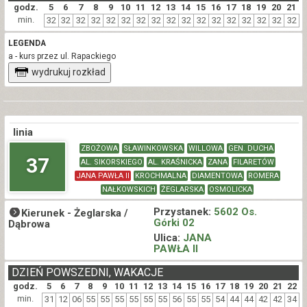
godz.
5
6
7
8
9
10
11
12
13
14
15
16
17
18
19
20
21
min.
32
32
32
32
32
32
32
32
32
32
32
32
32
32
32
32
32
LEGENDA
a - kurs przez ul. Rapackiego
wydrukuj rozkład
linia
ZBOŻOWA
SŁAWINKOWSKA
WILLOWA
GEN. DUCHA
37
AL. SIKORSKIEGO
AL. KRAŚNICKA
ZANA
FILARETÓW
JANA PAWŁA II
KROCHMALNA
DIAMENTOWA
ROMERA
NAŁKOWSKICH
ŻEGLARSKA
OSMOLICKA
Przystanek:
5602 Os.
Kierunek -
Żeglarska /
Górki 02
Dąbrowa
Ulica:
JANA
PAWŁA II
DZIEŃ POWSZEDNI, WAKACJE
godz.
5
6
7
8
9
10
11
12
13
14
15
16
17
18
19
20
21
22
min.
31
12
06
55
55
55
55
55
55
56
55
55
54
44
44
42
42
34