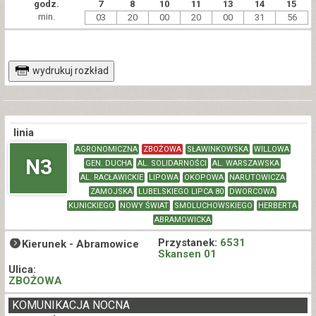
godz.
7
8
10
11
13
14
15
min.
03
20
00
20
00
31
56
wydrukuj rozkład
linia
AGRONOMICZNA
ZBOŻOWA
SŁAWINKOWSKA
WILLOWA
N3
GEN. DUCHA
AL. SOLIDARNOŚCI
AL. WARSZAWSKA
AL. RACŁAWICKIE
LIPOWA
OKOPOWA
NARUTOWICZA
ZAMOJSKA
LUBELSKIEGO LIPCA 80
DWORCOWA
KUNICKIEGO
NOWY ŚWIAT
SMOLUCHOWSKIEGO
HERBERTA
ABRAMOWICKA
Przystanek:
6531
Kierunek -
Abramowice
Skansen 01
Ulica:
ZBOŻOWA
KOMUNIKACJA NOCNA