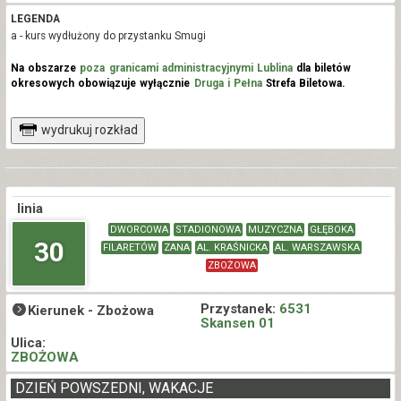
LEGENDA
a - kurs wydłużony do przystanku Smugi
Na obszarze
poza granicami administracyjnymi Lublina
dla biletów
okresowych obowiązuje wyłącznie
Druga i Pełna
Strefa Biletowa.
wydrukuj rozkład
linia
DWORCOWA
STADIONOWA
MUZYCZNA
GŁĘBOKA
30
FILARETÓW
ZANA
AL. KRAŚNICKA
AL. WARSZAWSKA
ZBOŻOWA
Przystanek:
6531
Kierunek -
Zbożowa
Skansen 01
Ulica:
ZBOŻOWA
DZIEŃ POWSZEDNI, WAKACJE