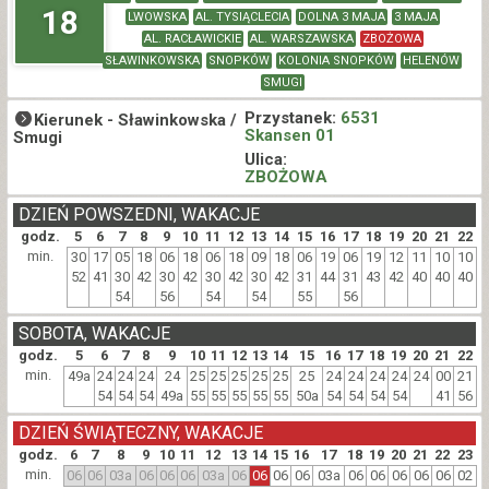
18
LWOWSKA
AL. TYSIĄCLECIA
DOLNA 3 MAJA
3 MAJA
AL. RACŁAWICKIE
AL. WARSZAWSKA
ZBOŻOWA
SŁAWINKOWSKA
SNOPKÓW
KOLONIA SNOPKÓW
HELENÓW
SMUGI
Przystanek:
6531
Kierunek -
Sławinkowska /
Skansen 01
Smugi
Ulica:
ZBOŻOWA
DZIEŃ POWSZEDNI, WAKACJE
godz.
5
6
7
8
9
10
11
12
13
14
15
16
17
18
19
20
21
22
min.
30
17
05
18
06
18
06
18
09
18
06
19
06
19
12
11
10
10
52
41
30
42
30
42
30
42
30
42
31
44
31
43
42
40
40
40
54
56
54
54
55
56
SOBOTA, WAKACJE
godz.
5
6
7
8
9
10
11
12
13
14
15
16
17
18
19
20
21
22
min.
49a
24
24
24
24
25
25
25
25
25
25
24
24
24
24
24
00
21
54
54
54
49a
55
55
55
55
55
50a
54
54
54
54
41
56
DZIEŃ ŚWIĄTECZNY, WAKACJE
godz.
6
7
8
9
10
11
12
13
14
15
16
17
18
19
20
21
22
23
min.
06
06
03a
06
06
06
03a
06
06
06
06
03a
06
06
06
06
06
02