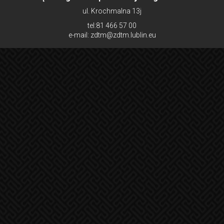
ul. Krochmalna 13j
tel:81 466 57 00
e-mail: zdtm@zdtm.lublin.eu