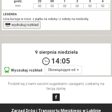
godz.
23
00
1
2
3
4
min.
02
02
02
02
02
02
LEGENDA
Linia kursuje w noce: z piątku na sobotę i z soboty na niedzielę.
wydrukuj rozkład
9 sierpnia niedziela
14:05
Obowiązujące od:
Wyszukaj rozkład
Podziel się z nami swoimi sugestiami i uwagami, czekamy na
twoją opinię
Zarząd Dróg i Transportu Miejskiego w Lublinie