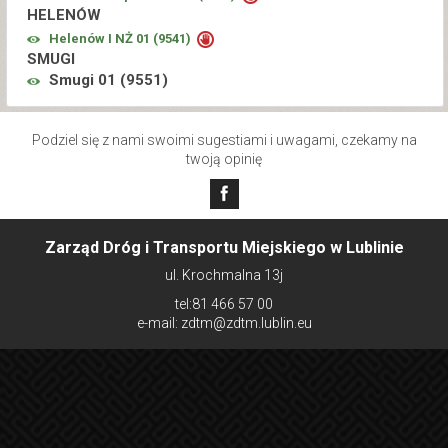
HELENÓW
Helenów I NŻ 01 (
9541
)
SMUGI
Smugi 01 (
9551
)
Podziel się z nami swoimi sugestiami i uwagami, czekamy na
twoją opinię
Zarząd Dróg i Transportu Miejskiego w Lublinie
ul. Krochmalna 13j
tel:81 466 57 00
e-mail: zdtm@zdtm.lublin.eu