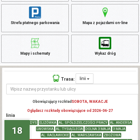
Strefa płatnego parkowania
Mapa z pojazdami on-line
Mapy i schematy
Wykaz dróg
linii
Trasa:
Obowiązujący rozkład
SOBOTA, WAKACJE
Oglądasz rozkłady obowiązujące od 2026-06-27
linia
DYS
ELIZÓWKA
AL. SPÓŁDZIELCZOŚCI PRACY
AL. ANDERSA
18
LWOWSKA
AL. TYSIĄCLECIA
DOLNA 3 MAJA
3 MAJA
AL. RACŁAWICKIE
AL. WARSZAWSKA
ZBOŻOWA