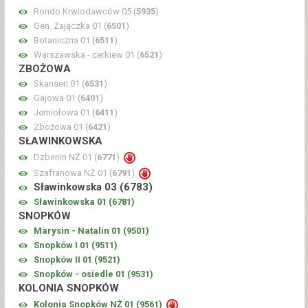
Rondo Krwiodawców 05 (
5935
)
Gen. Zajączka 01 (
6501
)
Botaniczna 01 (
6511
)
Warszawska - cerkiew 01 (
6521
)
ZBOŻOWA
Skansen 01 (
6531
)
Gajowa 01 (
6401
)
Jemiołowa 01 (
6411
)
Zbożowa 01 (
6421
)
SŁAWINKOWSKA
Dzbenin NŻ 01 (
6771
)
Szafranowa NŻ 01 (
6791
)
Sławinkowska 03 (
6783
)
Sławinkowska 01 (
6781
)
SNOPKÓW
Marysin - Natalin 01 (
9501
)
Snopków I 01 (
9511
)
Snopków II 01 (
9521
)
Snopków - osiedle 01 (
9531
)
KOLONIA SNOPKÓW
Kolonia Snopków NŻ 01 (
9561
)