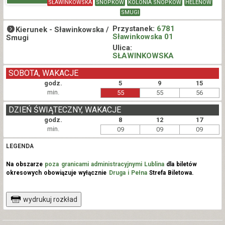
SŁAWINKOWSKA
SNOPKÓW
KOLONIA SNOPKÓW
HELENÓW
SMUGI
Przystanek:
6781
Kierunek -
Sławinkowska /
Sławinkowska 01
Smugi
Ulica:
SŁAWINKOWSKA
SOBOTA, WAKACJE
godz.
5
9
15
min.
55
55
56
DZIEŃ ŚWIĄTECZNY, WAKACJE
godz.
8
12
17
min.
09
09
09
LEGENDA
Na obszarze
poza granicami administracyjnymi Lublina
dla biletów
okresowych obowiązuje wyłącznie
Druga i Pełna
Strefa Biletowa.
wydrukuj rozkład