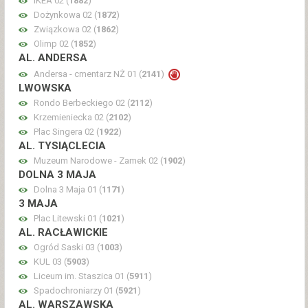
IKEA 02 (
1882
)
Dożynkowa 02 (
1872
)
Związkowa 02 (
1862
)
Olimp 02 (
1852
)
AL. ANDERSA
Andersa - cmentarz NŻ 01 (
2141
)
LWOWSKA
Rondo Berbeckiego 02 (
2112
)
Krzemieniecka 02 (
2102
)
Plac Singera 02 (
1922
)
AL. TYSIĄCLECIA
Muzeum Narodowe - Zamek 02 (
1902
)
DOLNA 3 MAJA
Dolna 3 Maja 01 (
1171
)
3 MAJA
Plac Litewski 01 (
1021
)
AL. RACŁAWICKIE
Ogród Saski 03 (
1003
)
KUL 03 (
5903
)
Liceum im. Staszica 01 (
5911
)
Spadochroniarzy 01 (
5921
)
AL. WARSZAWSKA