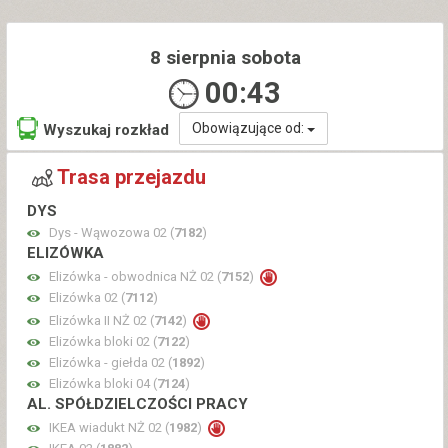
8 sierpnia sobota
00:43
Obowiązujące od:
Wyszukaj rozkład
Trasa przejazdu
DYS
Dys - Wąwozowa 02 (
7182
)
ELIZÓWKA
Elizówka - obwodnica NŻ 02 (
7152
)
Elizówka 02 (
7112
)
Elizówka II NŻ 02 (
7142
)
Elizówka bloki 02 (
7122
)
Elizówka - giełda 02 (
1892
)
Elizówka bloki 04 (
7124
)
AL. SPÓŁDZIELCZOŚCI PRACY
IKEA wiadukt NŻ 02 (
1982
)