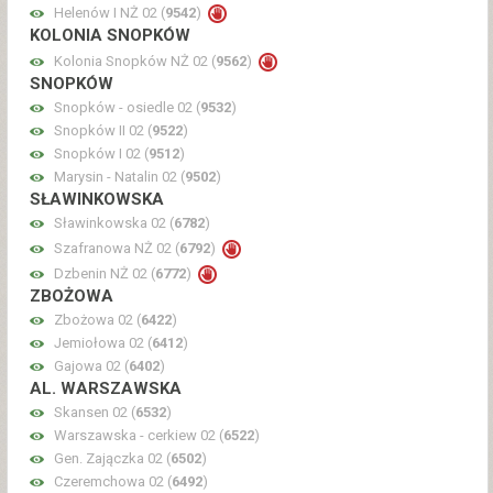
Helenów I NŻ 02 (
9542
)
KOLONIA SNOPKÓW
Kolonia Snopków NŻ 02 (
9562
)
SNOPKÓW
Snopków - osiedle 02 (
9532
)
Snopków II 02 (
9522
)
Snopków I 02 (
9512
)
Marysin - Natalin 02 (
9502
)
SŁAWINKOWSKA
Sławinkowska 02 (
6782
)
Szafranowa NŻ 02 (
6792
)
Dzbenin NŻ 02 (
6772
)
ZBOŻOWA
Zbożowa 02 (
6422
)
Jemiołowa 02 (
6412
)
Gajowa 02 (
6402
)
AL. WARSZAWSKA
Skansen 02 (
6532
)
Warszawska - cerkiew 02 (
6522
)
Gen. Zajączka 02 (
6502
)
Czeremchowa 02 (
6492
)