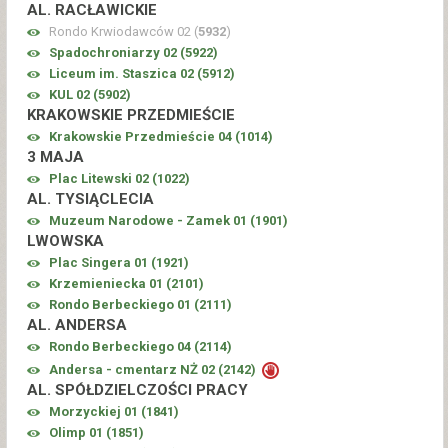
AL. RACŁAWICKIE
Rondo Krwiodawców 02 (
5932
)
Spadochroniarzy 02 (
5922
)
Liceum im. Staszica 02 (
5912
)
KUL 02 (
5902
)
KRAKOWSKIE PRZEDMIEŚCIE
Krakowskie Przedmieście 04 (
1014
)
3 MAJA
Plac Litewski 02 (
1022
)
AL. TYSIĄCLECIA
Muzeum Narodowe - Zamek 01 (
1901
)
LWOWSKA
Plac Singera 01 (
1921
)
Krzemieniecka 01 (
2101
)
Rondo Berbeckiego 01 (
2111
)
AL. ANDERSA
Rondo Berbeckiego 04 (
2114
)
Andersa - cmentarz NŻ 02 (
2142
)
AL. SPÓŁDZIELCZOŚCI PRACY
Morzyckiej 01 (
1841
)
Olimp 01 (
1851
)