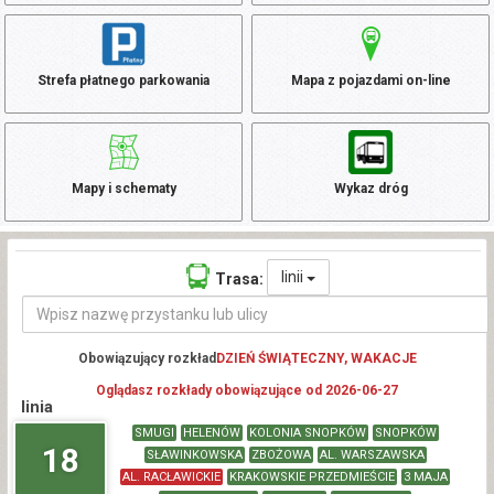
Strefa płatnego parkowania
Mapa z pojazdami on-line
Mapy i schematy
Wykaz dróg
linii
Trasa:
Obowiązujący rozkład
DZIEŃ ŚWIĄTECZNY, WAKACJE
Oglądasz rozkłady obowiązujące od 2026-06-27
linia
SMUGI
HELENÓW
KOLONIA SNOPKÓW
SNOPKÓW
18
SŁAWINKOWSKA
ZBOŻOWA
AL. WARSZAWSKA
AL. RACŁAWICKIE
KRAKOWSKIE PRZEDMIEŚCIE
3 MAJA