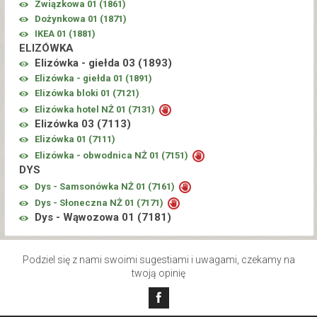
Związkowa 01 (
1861
)
Dożynkowa 01 (
1871
)
IKEA 01 (
1881
)
ELIZÓWKA
Elizówka - giełda 03 (
1893
)
Elizówka - giełda 01 (
1891
)
Elizówka bloki 01 (
7121
)
Elizówka hotel NŻ 01 (
7131
)
Elizówka 03 (
7113
)
Elizówka 01 (
7111
)
Elizówka - obwodnica NŻ 01 (
7151
)
DYS
Dys - Samsonówka NŻ 01 (
7161
)
Dys - Słoneczna NŻ 01 (
7171
)
Dys - Wąwozowa 01 (
7181
)
Podziel się z nami swoimi sugestiami i uwagami, czekamy na
twoją opinię