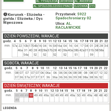
AL. TYSIĄCLECIA
LWOWSKA
AL. ANDERSA
AL. SPÓŁDZIELCZOŚCI PRACY
ELIZÓWKA
DYS
Przystanek:
5922
Kierunek -
Elizówka -
Spadochroniarzy 02
giełda / Elizówka / Dys
Wąwozowa
Ulica:
AL.
RACŁAWICKIE
DZIEŃ POWSZEDNI, WAKACJE
godz.
4
5
6
7
8
9
10
11
12
13
14
15
16
17
18
19
20
21
22
min.
57a
22
10b
17
04b
16
04
16
04
16a
04
16
04
17
04
01
28
28
34
46a
31
40
28
40
28a
37b
28
40
28a
40a
28b
42a
31
31b
58
58a
54a
52
52
52
52
51
59
SOBOTA, WAKACJE
godz.
5
6
7
8
9
10
11
12
13
14
15
16
17
18
19
20
21
22
min.
08
07
07
07
07
06
06a
06
06
06
06
08
08
08
08
07
12
32
37
36
37a
37
37
37
36
36a
36
36
36
39
38
38a
38
36
52
DZIEŃ ŚWIĄTECZNY, WAKACJE
godz.
5
6
7
8
9
10
11
12
13
14
15
16
17
18
19
20
21
22
min.
00
49
49
50
49
49
49a
50
49
49
49
49a
50
49
49a
48
48
40
49
LEGENDA