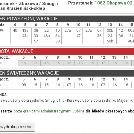
Przystanek:
1082 Okopowa 02
ierunek -
Zbożowa / Smugi /
an Krasieniński-sklep
EŃ POWSZEDNI, WAKACJE
dz.
4
5
6
7
8
9
10
11
12
13
14
15
in.
40
13a
08
22
10
27a
07
27a
07
00b
12
00
43a
33
46b
34
47
36
24
36
24
57
58
50b
48
BOTA, WAKACJE
godz.
5
6
7
8
9
10
11
12
13
14
min.
16
17
15
15
15
15
15
15
15
15
EŃ ŚWIĄTECZNY, WAKACJE
godz.
5
6
7
8
9
10
11
12
13
14
min.
08
15
15
16
07
16
16
07
16
16
NDA
urs wydłużony do przystanku Smugi 01, b - Kurs wydłużony do przystanku Majdan Kr
bszarze
poza granicami administracyjnymi Lublina
dla biletów okresowych obo
wydrukuj rozkład