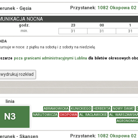
Przystanek:
1082 Okopowa 02
ierunek -
Gęsia
MUNIKACJA NOCNA
godz.
23
00
1
min.
31
31
31
NDA
kursuje w noce: z piątku na sobotę i z soboty na niedzielę.
bszarze
poza granicami administracyjnymi Lublina
dla biletów okresowych obo
wydrukuj rozkład
linia
ABRAMOWICKA
KUNICKIEGO
HERBERTA
NOWY ŚWIAT
N3
NARUTOWICZA
OKOPOWA
AL. RACŁAWICKIE
AL. WARSZAWSK
AGRONOMIC
Przystanek:
1082 Okopowa 02
ierunek -
Skansen