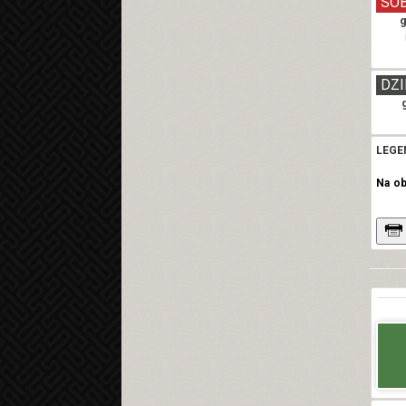
SO
g
DZI
LEGE
Na o