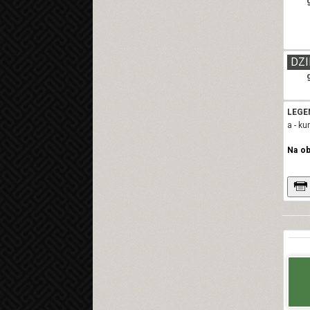
DZI
LEGE
a - k
Na o