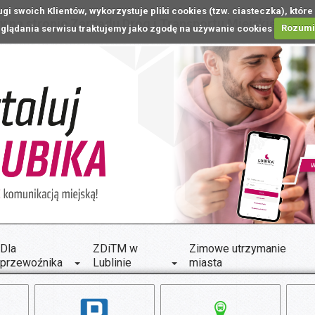
ugi swoich Klientów, wykorzystuje pliki cookies (tzw. ciasteczka), k
 na stronie Zarządu Dróg i Transportu Miejskiego w L
glądania serwisu traktujemy jako zgodę na używanie cookies
Rozum
Dla
ZDiTM w
Zimowe utrzymanie
przewoźnika
Lublinie
miasta