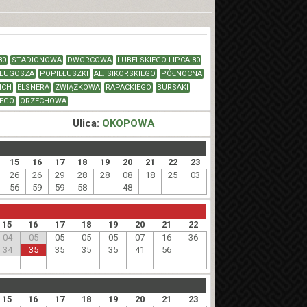
80
STADIONOWA
DWORCOWA
LUBELSKIEGO LIPCA 80
DŁUGOSZA
POPIEŁUSZKI
AL. SIKORSKIEGO
PÓŁNOCNA
ICH
ELSNERA
ZWIĄZKOWA
RAPACKIEGO
BURSAKI
EGO
ORZECHOWA
Ulica:
OKOPOWA
15
16
17
18
19
20
21
22
23
26
26
29
28
28
08
18
25
03
56
59
59
58
48
15
16
17
18
19
20
21
22
04
05
05
05
05
07
16
36
34
35
35
35
35
41
56
15
16
17
18
19
20
21
23