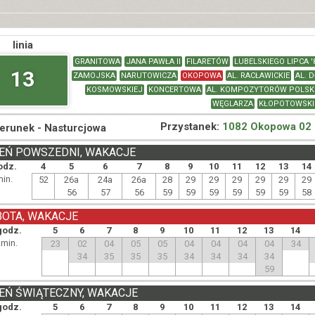
linia
GRANITOWA
JANA PAWŁA II
FILARETÓW
LUBELSKIEGO LIPCA '
13
ZAMOJSKA
NARUTOWICZA
OKOPOWA
AL. RACŁAWICKIE
AL. 
KOSMOWSKIEJ
KONCERTOWA
AL. KOMPOZYTORÓW POLSK
WĘGLARZA
KŁOPOTOWSKI
Przystanek:
1082 Okopowa 02
ierunek -
Nasturcjowa
EŃ POWSZEDNI, WAKACJE
odz.
4
5
6
7
8
9
10
11
12
13
14
min.
52
26a
24a
26a
28
29
29
29
29
29
29
56
57
56
59
59
59
59
59
59
58
BOTA, WAKACJE
godz.
5
6
7
8
9
10
11
12
13
14
min.
23
02
04
05
05
04
04
04
04
34
34
35
35
35
34
34
34
34
59
EŃ ŚWIĄTECZNY, WAKACJE
godz.
5
6
7
8
9
10
11
12
13
14