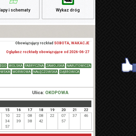
apy i schematy
Wykaz dróg
Obowiązujący rozkład
SOBOTA, WAKACJE
Oglądasz rozkłady obowiązujące od 2026-06-27
IEGO
WOLSKA
FABRYCZNA
ZAMOJSKA
NARUTOWICZA
OWSKA
MORWOWA
NAŁĘCZOWSKA
DĄBROWICA
Ulica:
OKOPOWA
15
16
17
18
19
20
21
22
10
22
08
08
22
07
37
46
34
39
38
42
57
57