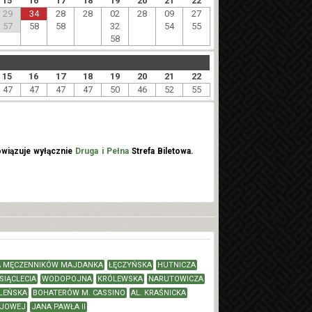
15
16
17
18
19
20
21
22
29
34
28
28
02
28
09
27
57
58
58
32
54
55
58
15
16
17
18
19
20
21
22
47
47
47
47
50
46
52
55
wiązuje wyłącznie
Druga i Pełna
Strefa Biletowa.
 MĘCZENNIKÓW MAJDANKA
ŁĘCZYŃSKA
HUTNICZA
SIĄCLECIA
WODOPOJNA
KRÓLEWSKA
NARUTOWICZA
LEŃSKA
BOHATERÓW M. CASSINO
AL. KRAŚNICKA
AJOWEJ
JANA PAWŁA II