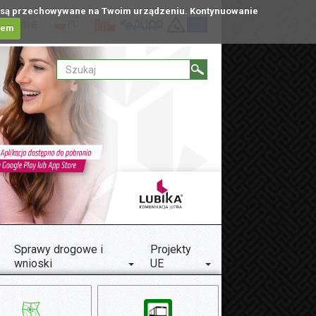
tóre są przechowywane na Twoim urządzeniu. Kontynuowanie
ublinie
PL
iem
Sprawy drogowe i
Projekty
wnioski
UE