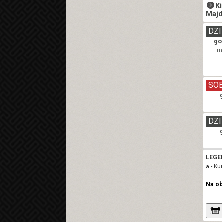
K
Majd
DZI
go
m
SO
DZI
LEGE
a - K
Na o