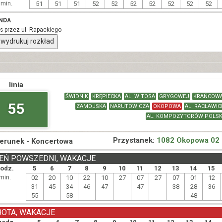
min.
51
51
51
52
52
52
52
52
52
52
NDA
rs przez ul. Rapackiego
wydrukuj rozkład
linia
ŚWIDNIK
KRĘPIECKA
AL. WITOSA
GRYGOWEJ
KRAŃCOW
55
ZAMOJSKA
NARUTOWICZA
OKOPOWA
AL. RACŁAWIC
AL. KOMPOZYTORÓW POLSK
Przystanek:
1082 Okopowa 02
ierunek -
Koncertowa
EŃ POWSZEDNI, WAKACJE
odz.
5
6
7
8
9
10
11
12
13
14
15
min.
02
20
10
22
10
27
07
27
07
01
12
31
45
34
46
47
47
38
28
36
55
58
48
BOTA, WAKACJE