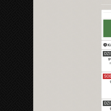
K
DZI
g
SO
DZI