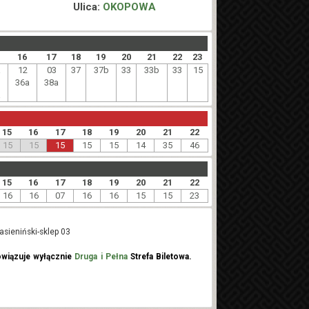
Ulica:
OKOPOWA
16
17
18
19
20
21
22
23
a
12
03
37
37b
33
33b
33
15
36a
38a
a
15
16
17
18
19
20
21
22
15
15
15
15
15
14
35
46
15
16
17
18
19
20
21
22
16
16
07
16
16
15
15
23
asieniński-sklep 03
wiązuje wyłącznie
Druga i Pełna
Strefa Biletowa.