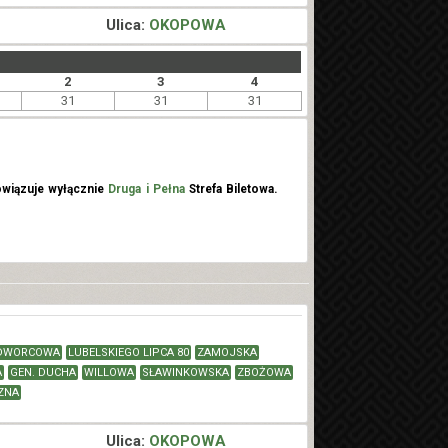
Ulica:
OKOPOWA
2
3
4
31
31
31
wiązuje wyłącznie
Druga i Pełna
Strefa Biletowa.
DWORCOWA
LUBELSKIEGO LIPCA 80
ZAMOJSKA
A
GEN. DUCHA
WILLOWA
SŁAWINKOWSKA
ZBOŻOWA
ZNA
Ulica:
OKOPOWA