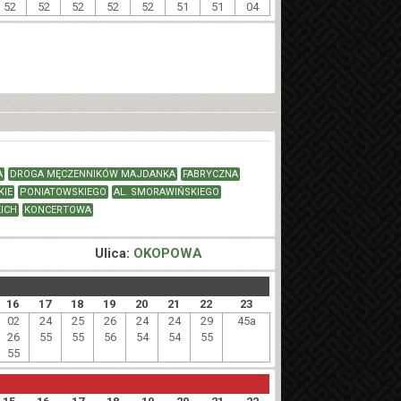
52
52
52
52
52
51
51
04
A
DROGA MĘCZENNIKÓW MAJDANKA
FABRYCZNA
KIE
PONIATOWSKIEGO
AL. SMORAWIŃSKIEGO
ICH
KONCERTOWA
Ulica:
OKOPOWA
16
17
18
19
20
21
22
23
02
24
25
26
24
24
29
45a
26
55
55
56
54
54
55
55