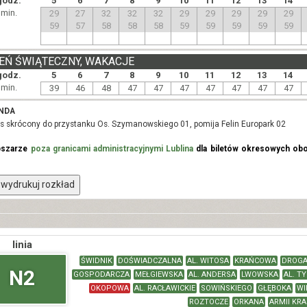
godz.
5
6
7
8
9
10
11
12
13
14
min.
29
27
32
32
32
29
29
29
29
29
59
57
58
58
58
59
59
59
59
59
EŃ ŚWIĄTECZNY, WAKACJE
godz.
5
6
7
8
9
10
11
12
13
14
min.
39
46
48
47
47
47
47
47
47
47
NDA
urs skrócony do przystanku Os. Szymanowskiego 01, pomija Felin Europark 02
bszarze
poza granicami administracyjnymi Lublina
dla biletów okresowych obo
wydrukuj rozkład
linia
ŚWIDNIK
DOŚWIADCZALNA
AL. WITOSA
KRAŃCOWA
DROGA
N2
GOSPODARCZA
MEŁGIEWSKA
AL. ANDERSA
LWOWSKA
AL. TY
OKOPOWA
AL. RACŁAWICKIE
SOWIŃSKIEGO
GŁĘBOKA
WI
ROZTOCZE
ORKANA
ARMII KR