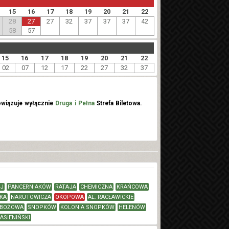
15
16
17
18
19
20
21
22
28
27
27
32
37
37
37
42
58
57
15
16
17
18
19
20
21
22
02
07
12
17
22
27
32
37
wiązuje wyłącznie
Druga i Pełna
Strefa Biletowa.
J
PANCERNIAKÓW
RATAJA
CHEMICZNA
KRAŃCOWA
KA
NARUTOWICZA
OKOPOWA
AL. RACŁAWICKIE
BOŻOWA
SNOPKÓW
KOLONIA SNOPKÓW
HELENÓW
ASIENIŃSKI