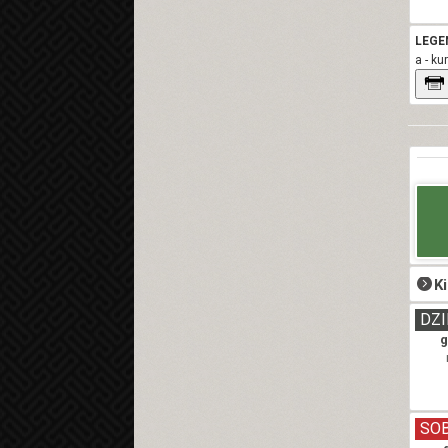
LEGE
a - ku
K
DZI
g
SO