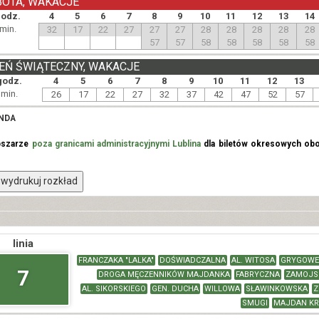
BOTA, WAKACJE
odz.
4
5
6
7
8
9
10
11
12
13
14
min.
32
17
22
27
27
27
28
28
28
28
28
57
57
58
58
58
58
58
EŃ ŚWIĄTECZNY, WAKACJE
godz.
4
5
6
7
8
9
10
11
12
13
min.
26
17
22
27
32
37
42
47
52
57
NDA
bszarze
poza granicami administracyjnymi Lublina
dla biletów okresowych obo
wydrukuj rozkład
linia
FRANCZAKA "LALKA"
DOŚWIADCZALNA
AL. WITOSA
GRYGOWE
7
DROGA MĘCZENNIKÓW MAJDANKA
FABRYCZNA
ZAMOJS
AL. SIKORSKIEGO
GEN. DUCHA
WILLOWA
SŁAWINKOWSKA
Z
SMUGI
MAJDAN KR