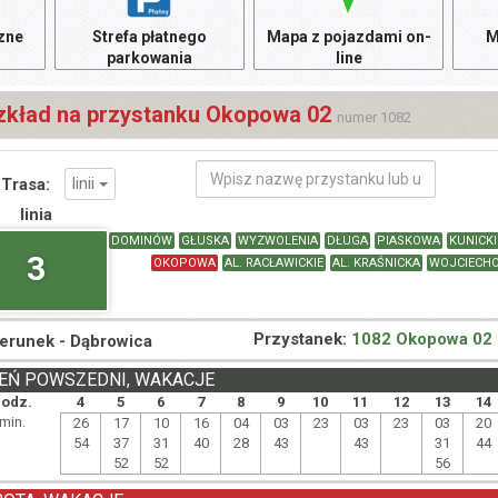
czne
Strefa płatnego
Mapa z pojazdami on-
M
parkowania
line
zkład na przystanku Okopowa 02
numer 1082
linii
Trasa:
linia
DOMINÓW
GŁUSKA
WYZWOLENIA
DŁUGA
PIASKOWA
KUNICK
3
OKOPOWA
AL. RACŁAWICKIE
AL. KRAŚNICKA
WOJCIECH
Przystanek:
1082 Okopowa 02
ierunek -
Dąbrowica
EŃ POWSZEDNI, WAKACJE
odz.
4
5
6
7
8
9
10
11
12
13
14
min.
26
17
10
16
04
03
23
03
23
03
20
54
37
31
40
28
43
43
31
44
52
52
56