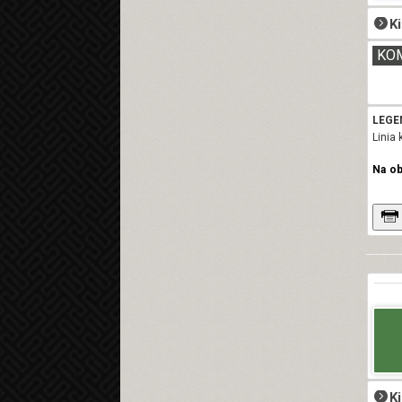
K
KO
LEGE
Linia 
Na o
K