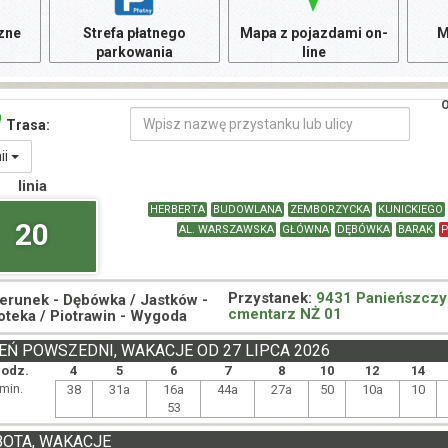
czne
Strefa płatnego
Mapa z pojazdami on-
M
parkowania
line
O
Trasa:
nii
linia
HERBERTA
BUDOWLANA
ZEMBORZYCKA
KUNICKIEGO
20
AL. WARSZAWSKA
GŁÓWNA
DĘBÓWKA
BARAK
P
Przystanek:
9431 Panieńszczy
ierunek -
Dębówka / Jastków -
cmentarz NŻ 01
ioteka / Piotrawin - Wygoda
EŃ POWSZEDNI, WAKACJE OD 27 LIPCA 2026
godz.
4
5
6
7
8
10
12
14
min.
38
31a
16a
44a
27a
50
10a
10
53
BOTA, WAKACJE