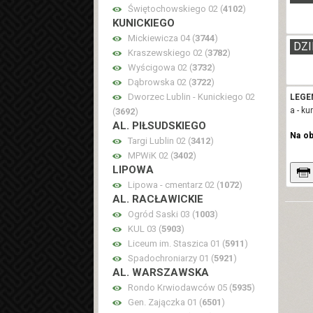
Świętochowskiego 02 (
4102
)
KUNICKIEGO
Mickiewicza 04 (
3744
)
DZI
Kraszewskiego 02 (
3782
)
Wyścigowa 02 (
3732
)
Dąbrowska 02 (
3722
)
Dworzec Lublin - Kunickiego 02
LEGE
a - k
(
3692
)
AL. PIŁSUDSKIEGO
Na o
Targi Lublin 02 (
3412
)
MPWiK 02 (
3402
)
LIPOWA
Lipowa - cmentarz 02 (
1072
)
AL. RACŁAWICKIE
Ogród Saski 03 (
1003
)
KUL 03 (
5903
)
Liceum im. Staszica 01 (
5911
)
Spadochroniarzy 01 (
5921
)
AL. WARSZAWSKA
Rondo Krwiodawców 05 (
5935
)
Gen. Zajączka 01 (
6501
)