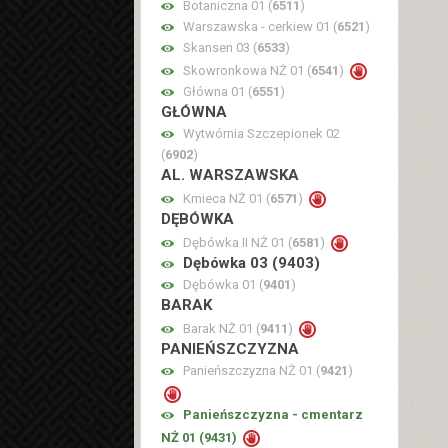
Botaniczna 01 (
6511
)
Warszawska - cerkiew 01 (
6521
)
Skansen 03 (
6533
)
Skowronkowa NŻ 01 (
6541
)
Główna 01 (
6551
)
GŁÓWNA
Wytwórnia Szczepionek 02
(
6902
)
AL. WARSZAWSKA
Kmieca NŻ 01 (
6571
)
DĘBÓWKA
Dębówka II NŻ 01 (
6581
)
Dębówka 03 (
9403
)
Dębówka 01 (
9401
)
BARAK
Barak NŻ 01 (
9411
)
PANIEŃSZCZYZNA
Panieńszczyzna NŻ 01 (
9421
)
Panieńszczyzna - cmentarz
NŻ 01 (
9431
)