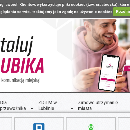
ugi swoich Klientów, wykorzystuje pliki cookies (tzw. ciasteczka), k
 na stronie Zarządu Dróg i Transportu Miejskiego w L
glądania serwisu traktujemy jako zgodę na używanie cookies
Rozum
Dla
ZDiTM w
Zimowe utrzymanie
przewoźnika
Lublinie
miasta