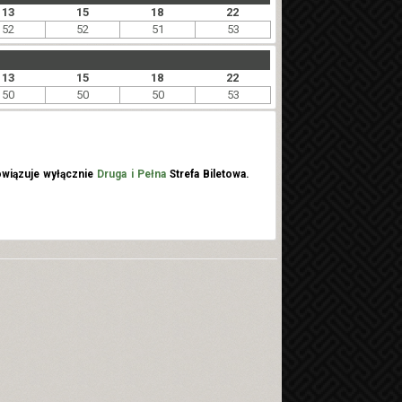
13
15
18
22
52
52
51
53
13
15
18
22
50
50
50
53
wiązuje wyłącznie
Druga i Pełna
Strefa Biletowa.