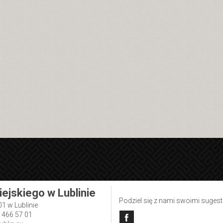
iejskiego w Lublinie
Podziel się z nami swoimi suges
01 w Lublinie
1 466 57 01