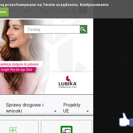
tóre są przechowywane na Twoim urządzeniu. Kontynuowanie
ublinie
PL
iem
Sprawy drogowe i
Projekty
wnioski
UE