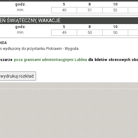
godz.
5
8
10
min.
40
51
52
EŃ ŚWIĄTECZNY, WAKACJE
godz.
5
8
10
min.
49
50
50
NDA
urs wydłużony do przystanku Piotrawin - Wygoda
bszarze
poza granicami administracyjnymi Lublina
dla biletów okresowych obo
wydrukuj rozkład