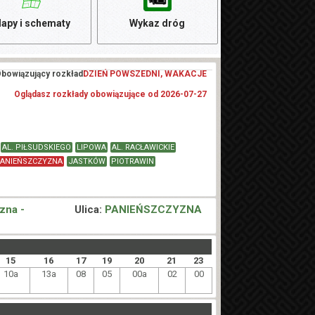
apy i schematy
Wykaz dróg
bowiązujący rozkład
DZIEŃ POWSZEDNI, WAKACJE
Oglądasz rozkłady obowiązujące od 2026-07-27
AL. PIŁSUDSKIEGO
LIPOWA
AL. RACŁAWICKIE
ANIEŃSZCZYZNA
JASTKÓW
PIOTRAWIN
zna -
Ulica:
PANIEŃSZCZYZNA
15
16
17
19
20
21
23
10a
13a
08
05
00a
02
00