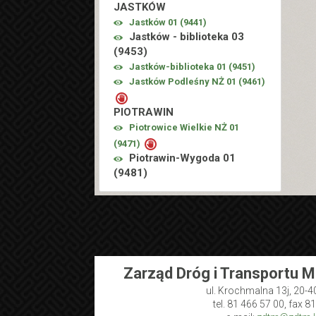
JASTKÓW
Jastków 01 (
9441
)
Jastków - biblioteka 03
(
9453
)
Jastków-biblioteka 01 (
9451
)
Jastków Podleśny NŻ 01 (
9461
)
PIOTRAWIN
Piotrowice Wielkie NŻ 01
(
9471
)
Piotrawin-Wygoda 01
(
9481
)
Zarząd Dróg i Transportu M
ul. Krochmalna 13j, 20-4
tel. 81 466 57 00, fax 8