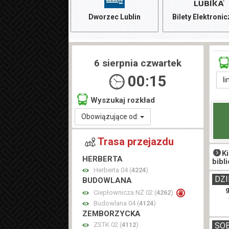
Dworzec Lublin
Bilety Elektroni
6 sierpnia czwartek
00:15
li
Wyszukaj rozkład
Obowiązujące od:
Trasa przejazdu
K
HERBERTA
bibl
Herberta 04 (
4224
)
DZI
BUDOWLANA
Ciepłownicza NŻ 02 (
4262
)
Budowlana 04 (
4124
)
ZEMBORZYCKA
ZSTK 02 (
4112
)
SO