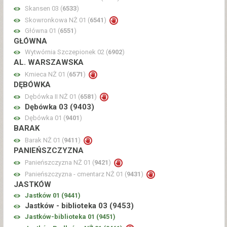
Skansen 03 (
6533
)
Skowronkowa NŻ 01 (
6541
)
Główna 01 (
6551
)
GŁÓWNA
Wytwórnia Szczepionek 02 (
6902
)
AL. WARSZAWSKA
Kmieca NŻ 01 (
6571
)
DĘBÓWKA
Dębówka II NŻ 01 (
6581
)
Dębówka 03 (
9403
)
Dębówka 01 (
9401
)
BARAK
Barak NŻ 01 (
9411
)
PANIEŃSZCZYZNA
Panieńszczyzna NŻ 01 (
9421
)
Panieńszczyzna - cmentarz NŻ 01 (
9431
)
JASTKÓW
Jastków 01 (
9441
)
Jastków - biblioteka 03 (
9453
)
Jastków-biblioteka 01 (
9451
)