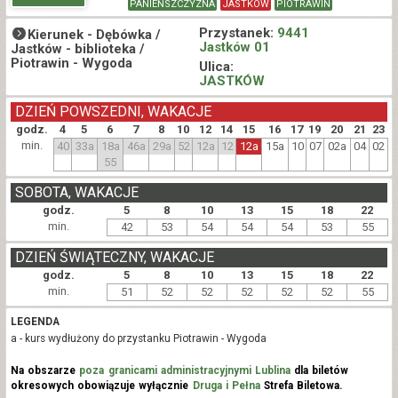
PANIEŃSZCZYZNA
JASTKÓW
PIOTRAWIN
Przystanek:
9441
Kierunek -
Dębówka /
Jastków 01
Jastków - biblioteka /
Piotrawin - Wygoda
Ulica:
JASTKÓW
DZIEŃ POWSZEDNI, WAKACJE
godz.
4
5
6
7
8
10
12
14
15
16
17
19
20
21
23
min.
40
33a
18a
46a
29a
52
12a
12
12a
15a
10
07
02a
04
02
55
SOBOTA, WAKACJE
godz.
5
8
10
13
15
18
22
min.
42
53
54
54
54
53
55
DZIEŃ ŚWIĄTECZNY, WAKACJE
godz.
5
8
10
13
15
18
22
min.
51
52
52
52
52
52
55
LEGENDA
a - kurs wydłużony do przystanku Piotrawin - Wygoda
Na obszarze
poza granicami administracyjnymi Lublina
dla biletów
okresowych obowiązuje wyłącznie
Druga i Pełna
Strefa Biletowa.