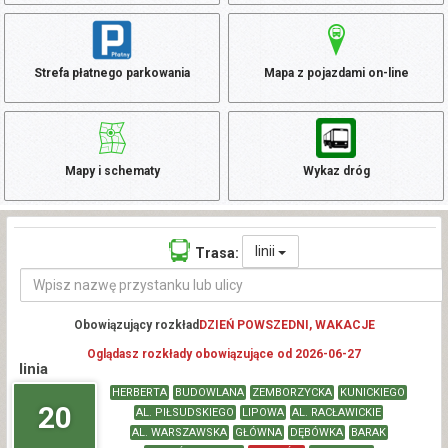
Strefa płatnego parkowania
Mapa z pojazdami on-line
Mapy i schematy
Wykaz dróg
linii
Trasa:
Obowiązujący rozkład
DZIEŃ POWSZEDNI, WAKACJE
Oglądasz rozkłady obowiązujące od 2026-06-27
linia
HERBERTA
BUDOWLANA
ZEMBORZYCKA
KUNICKIEGO
20
AL. PIŁSUDSKIEGO
LIPOWA
AL. RACŁAWICKIE
AL. WARSZAWSKA
GŁÓWNA
DĘBÓWKA
BARAK