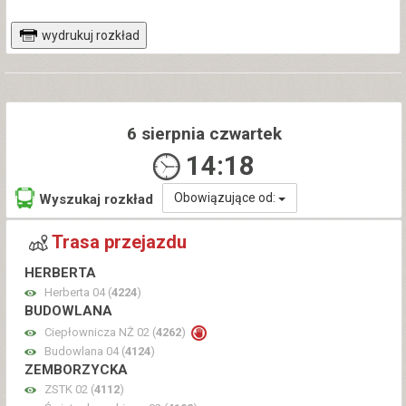
wydrukuj rozkład
6 sierpnia czwartek
14:18
Obowiązujące od:
Wyszukaj rozkład
Trasa przejazdu
HERBERTA
Herberta 04 (
4224
)
BUDOWLANA
Ciepłownicza NŻ 02 (
4262
)
Budowlana 04 (
4124
)
ZEMBORZYCKA
ZSTK 02 (
4112
)