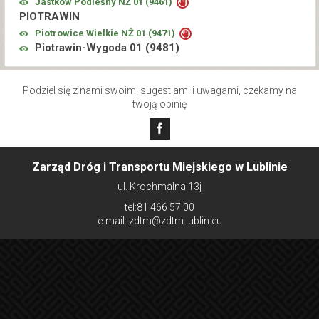
Jastków Podleśny NŻ 01 (
9461
)
PIOTRAWIN
Piotrowice Wielkie NŻ 01 (
9471
)
Piotrawin-Wygoda 01 (
9481
)
Podziel się z nami swoimi sugestiami i uwagami, czekamy na
twoją opinię
Zarząd Dróg i Transportu Miejskiego w Lublinie
ul. Krochmalna 13j
tel:81 466 57 00
e-mail: zdtm@zdtm.lublin.eu