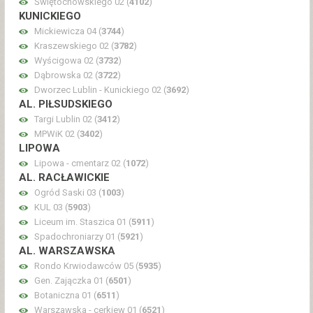
Świętochowskiego 02 (
4102
)
KUNICKIEGO
Mickiewicza 04 (
3744
)
Kraszewskiego 02 (
3782
)
Wyścigowa 02 (
3732
)
Dąbrowska 02 (
3722
)
Dworzec Lublin - Kunickiego 02 (
3692
)
AL. PIŁSUDSKIEGO
Targi Lublin 02 (
3412
)
MPWiK 02 (
3402
)
LIPOWA
Lipowa - cmentarz 02 (
1072
)
AL. RACŁAWICKIE
Ogród Saski 03 (
1003
)
KUL 03 (
5903
)
Liceum im. Staszica 01 (
5911
)
Spadochroniarzy 01 (
5921
)
AL. WARSZAWSKA
Rondo Krwiodawców 05 (
5935
)
Gen. Zajączka 01 (
6501
)
Botaniczna 01 (
6511
)
Warszawska - cerkiew 01 (
6521
)